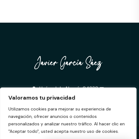
Huércal de Almería,04230
javierdeveloperseo@gmail.com
+34 600 77 21 70
Valoramos tu privacidad
Utilizamos cookies para mejorar su experiencia de
navegación, ofrecer anuncios o contenidos
personalizados y analizar nuestro tráfico. Al hacer clic en
"Aceptar todo", usted acepta nuestro uso de cookies.
Copyright © Javier García Sáez 2025.